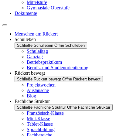
Mittelstufe
Gymnasiale Oberstufe
Dokumente
Menschen am Rückert
Schulleben
Schließe Schulleben
Öffne Schulleben
Schulalltag
Ganztag
Betriebspraktikum
Berufs- und Studienorientierung
Rückert bewegt
Schließe Rückert bewegt
Öffne Rückert bewegt
Projektwochen
Austausche
Blog
Fachliche Struktur
Schließe Fachliche Struktur
Öffne Fachliche Struktur
Französisch-Klasse
Mint-Klasse
Tablet-Klasse
Sprachbildung
Fachbereiche