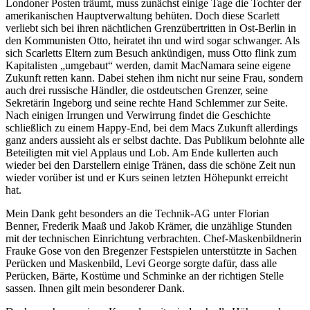
Londoner Posten träumt, muss zunächst einige Tage die Tochter der
amerikanischen Hauptverwaltung behüten. Doch diese Scarlett
verliebt sich bei ihren nächtlichen Grenzübertritten in Ost-Berlin in
den Kommunisten Otto, heiratet ihn und wird sogar schwanger. Als
sich Scarletts Eltern zum Besuch ankündigen, muss Otto flink zum
Kapitalisten „umgebaut“ werden, damit MacNamara seine eigene
Zukunft retten kann. Dabei stehen ihm nicht nur seine Frau, sondern
auch drei russische Händler, die ostdeutschen Grenzer, seine
Sekretärin Ingeborg und seine rechte Hand Schlemmer zur Seite.
Nach einigen Irrungen und Verwirrung findet die Geschichte
schließlich zu einem Happy-End, bei dem Macs Zukunft allerdings
ganz anders aussieht als er selbst dachte. Das Publikum belohnte alle
Beteiligten mit viel Applaus und Lob. Am Ende kullerten auch
wieder bei den Darstellern einige Tränen, dass die schöne Zeit nun
wieder vorüber ist und er Kurs seinen letzten Höhepunkt erreicht
hat.
Mein Dank geht besonders an die Technik-AG unter Florian
Benner, Frederik Maaß und Jakob Krämer, die unzählige Stunden
mit der technischen Einrichtung verbrachten. Chef-Maskenbildnerin
Frauke Gose von den Bregenzer Festspielen unterstützte in Sachen
Perücken und Maskenbild, Levi George sorgte dafür, dass alle
Perücken, Bärte, Kostüme und Schminke an der richtigen Stelle
sassen. Ihnen gilt mein besonderer Dank.