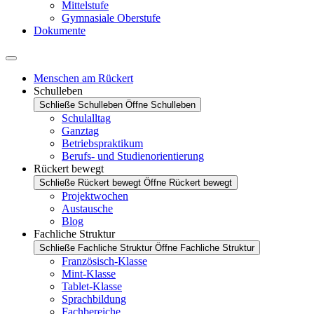
Mittelstufe
Gymnasiale Oberstufe
Dokumente
Menschen am Rückert
Schulleben
Schließe Schulleben
Öffne Schulleben
Schulalltag
Ganztag
Betriebspraktikum
Berufs- und Studienorientierung
Rückert bewegt
Schließe Rückert bewegt
Öffne Rückert bewegt
Projektwochen
Austausche
Blog
Fachliche Struktur
Schließe Fachliche Struktur
Öffne Fachliche Struktur
Französisch-Klasse
Mint-Klasse
Tablet-Klasse
Sprachbildung
Fachbereiche