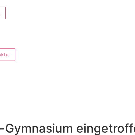
t
uktur
t-Gymnasium eingetrof