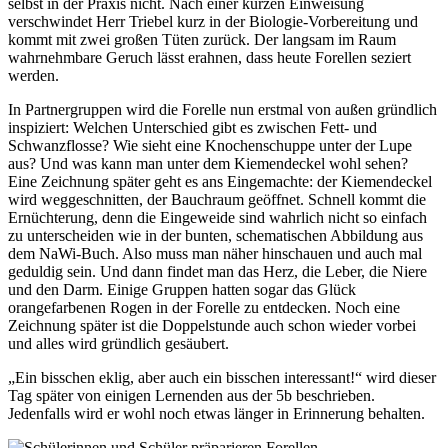
selbst in der Praxis nicht. Nach einer kurzen Einweisung
verschwindet Herr Triebel kurz in der Biologie-Vorbereitung und
kommt mit zwei großen Tüten zurück. Der langsam im Raum
wahrnehmbare Geruch lässt erahnen, dass heute Forellen seziert
werden.
In Partnergruppen wird die Forelle nun erstmal von außen gründlich
inspiziert: Welchen Unterschied gibt es zwischen Fett- und
Schwanzflosse? Wie sieht eine Knochenschuppe unter der Lupe
aus? Und was kann man unter dem Kiemendeckel wohl sehen?
Eine Zeichnung später geht es ans Eingemachte: der Kiemendeckel
wird weggeschnitten, der Bauchraum geöffnet. Schnell kommt die
Ernüchterung, denn die Eingeweide sind wahrlich nicht so einfach
zu unterscheiden wie in der bunten, schematischen Abbildung aus
dem NaWi-Buch. Also muss man näher hinschauen und auch mal
geduldig sein. Und dann findet man das Herz, die Leber, die Niere
und den Darm. Einige Gruppen hatten sogar das Glück
orangefarbenen Rogen in der Forelle zu entdecken. Noch eine
Zeichnung später ist die Doppelstunde auch schon wieder vorbei
und alles wird gründlich gesäubert.
„Ein bisschen eklig, aber auch ein bisschen interessant!“ wird dieser
Tag später von einigen Lernenden aus der 5b beschrieben.
Jedenfalls wird er wohl noch etwas länger in Erinnerung behalten.