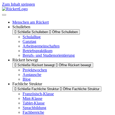
Zum Inhalt springen
Menschen am Rückert
Schulleben
Schließe Schulleben
Öffne Schulleben
Schulalltag
Ganztag
Arbeitsgemeinschaften
Betriebspraktikum
Berufs- und Studienorientierung
Rückert bewegt
Schließe Rückert bewegt
Öffne Rückert bewegt
Projektwochen
Austausche
Blog
Fachliche Struktur
Schließe Fachliche Struktur
Öffne Fachliche Struktur
Französisch-Klasse
Mint-Klasse
Tablet-Klasse
Sprachbildung
Fachbereiche