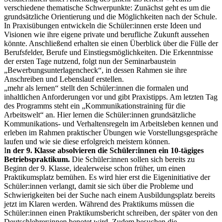
verschiedene thematische Schwerpunkte: Zunächst geht es um die
grundsätzliche Orientierung und die Möglichkeiten nach der Schule.
In Praxisübungen entwickeln die Schüler:innen erste Ideen und
Visionen wie ihre eigene private und berufliche Zukunft aussehen
könnte. Anschließend erhalten sie einen Überblick über die Fülle der
Berufsfelder, Berufe und Einstiegsmöglichkeiten. Die Erkenntnisse
der ersten Tage nutzend, folgt nun der Seminarbaustein
„Bewerbungsunterlagencheck“, in dessen Rahmen sie ihre
Anschreiben und Lebenslauf erstellen.
„mehr als lernen“ stellt den Schüler:innen die formalen und
inhaltlichen Anforderungen vor und gibt Praxistipps. Am letzten Tag
des Programms steht ein „Kommunikationstraining für die
Arbeitswelt“ an. Hier lernen die Schüler:innen grundsätzliche
Kommunikations- und Verhaltensregeln im Arbeitsleben kennen und
erleben im Rahmen praktischer Übungen wie Vorstellungsgespräche
laufen und wie sie diese erfolgreich meistern können.
I
n der 9. Klasse absolvieren die Schüler:innen ein 10-tägiges
Betriebspraktikum.
Die Schüler:innen sollen sich bereits zu
Beginn der 9. Klasse, idealerweise schon früher, um einen
Praktikumsplatz bemühen. Es wird hier erst die Eigeninitiative der
Schüler:innen verlangt, damit sie sich über die Probleme und
Schwierigkeiten bei der Suche nach einem Ausbildungsplatz bereits
jetzt im Klaren werden. Während des Praktikums müssen die
Schüler:innen einen Praktikumsbericht schreiben, der später von den
Deutschlehrer:innen benotet wird. Zudem besuchen die