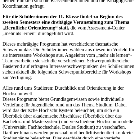
beiden Punkten sind die Klassenlehrer:innen und die Pädagogische
Koordination gefragt.
Für die Schüler:innen der 11. Klasse findet zu Beginn des
zweiten Semesters eine dreitägige Veranstaltung zum Thema
„Berufliche Orientierung“ statt,
die vom Assessment-Center
„mehr als lernen“ durchgeführt wird.
Dieses mehrtägige Programm hat verschiedene thematische
Schwerpunkte. Die Schüler:innen wählen aus diesen im Vorfeld für
sie interessante Workshops aus. Angeleitet vom „mehr als lernen“-
Team erarbeiten sie sich die verschiedenen Schwerpunktbereiche.
Basierend auf erfragten Interessenschwerpunkten der Schüler:innen
stehen aktuell die folgenden Schwerpunktbereiche für Workshops
zur Verfügung:
Alles rund ums Studieren: Durchblick und Orientierung in der
Hochschulwelt
Dieses Programm bietet Grundlagenwissen sowie individuelle
Vertiefung für Jugendliche rund um das Thema Studium. Dabei
wird das deutsche Hochschulsystem beleuchtet, um sich ein
Überblick über akademische Abschlüsse (Überblick über das
Bachelor- und Mastersystem) und verschiedene Hochschulmodelle
(Universität, Fachhochschule, Duales Studium) zu verschaffen.
Darüber hinaus werden praxisnah und bedürfnisorientiert konkrete
Studiengänge beleuchtet. Dies geschieht durch eine vertiefte