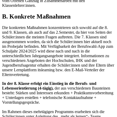
vom Offenen Ganztag in Zusammenarbeit mit den
Klassenlehrer:innen.
B. Konkrete Maßnahmen
Die konkreten Maßnahmen konzentrieren sich sowohl auf die 8.
und 9. Klassen, als auch auf das 2.Semester, da hier von Seiten der
Schüler:innen die meisten Fragen auftreten. Die 7. Klassen sind
ausgenommen worden, da sich die Schüler:innen hier aktuell noch
im Probejahr befinden. Mit Verfügbarkeit der Berufswahl-App zum
Schuljahr 2024/2025 wird diese nach und nach in die
unterschiedlichen Jahrgangsangebote integriert. Informationen zu
verschiedenen Angeboten der Hochschulen, IHK und der
Jugendberufsagentur erhalten die Schüler:innen und ihre Eltern über
unsere Lernplattform itslearning bzw. den E-Mail-Verteiler der
Elternvertretung.
In der 8. Klasse erfolgt ein Einstieg in die Berufs- und
Lebensorientierung (4-tägig),
der aus verschiedenen Bausteinen
besteht: Stärken und Interessen erkunden + Praktikumsvorbereitung
+ Unterlagen erstellen + telefonische Kontaktaufnahme +
Vorstellungsgespräche.
Im Rahmen dieses mehrtägigen Programms erarbeiten sich die
Schüler:innen unter Anleitung des „mehr als lernen“- Teams